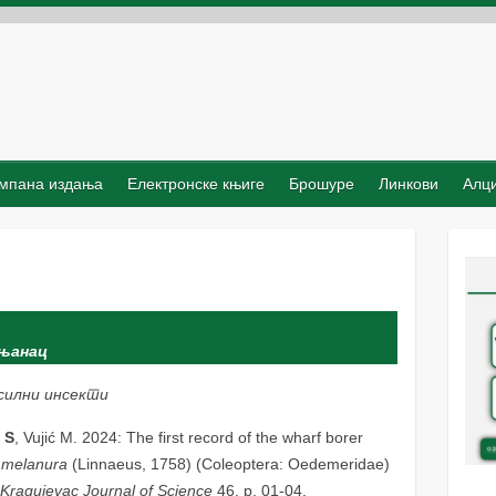
мпана издања
Електронске књиге
Брошуре
Линкови
Алц
њанац
силни инсекти
 S
, Vujić M. 2024: The first record of the wharf borer
 melanura
(Linnaeus, 1758) (Coleoptera: Oedemeridae)
.
Kragujevac Journal of Science
46, p. 01-04.