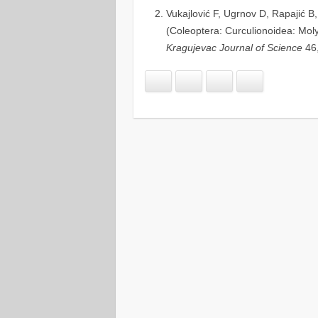
Vukajlović F, Ugrnov D, Rapajić B
(Coleoptera: Curculionoidea: Moly
Kragujevac Journal of Science
46,
Facebook
Google+
Twitter
Email