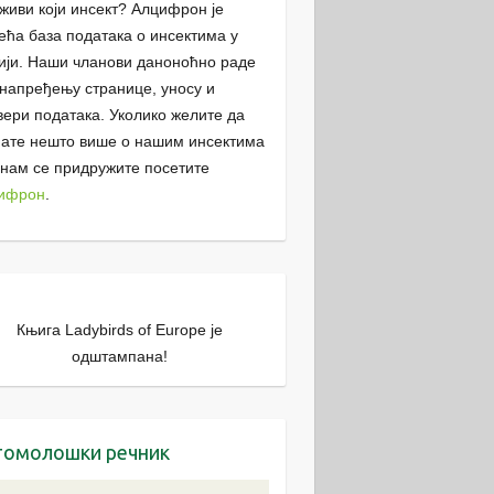
живи који инсект? Алцифрон је
ећа база података о инсектима у
ији. Наши чланови даноноћно раде
унапређењу странице, уносу и
вери података. Уколико желите да
нате нешто више о нашим инсектима
 нам се придружите посетите
ифрон
.
Књига Ladybirds of Europe је
одштампана!
томолошки речник