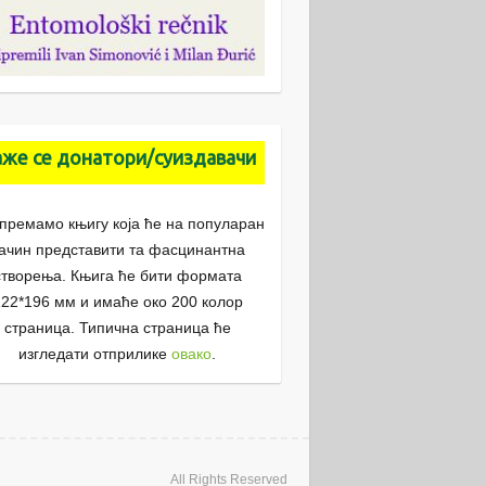
аже се донатори/суиздавачи
премамо књигу која ће на популаран
ачин представити та фасцинантна
створења. Књига ће бити формата
22*196 мм и имаће око 200 колор
страница. Типична страница ће
изгледати отприлике
овако
.
All Rights Reserved