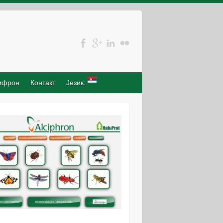
ифрон
Контакт
Језик: