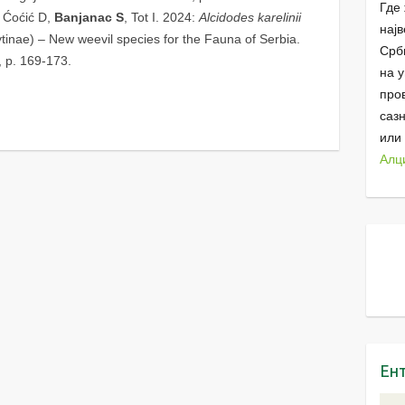
Где 
, Ćoćić D,
Banjanac S
, Tot I. 2024:
Alcidodes karelinii
најв
tinae) – New weevil species for the Fauna of Serbia.
Срб
 p. 169-173.
на 
про
саз
или
Алц
Ен