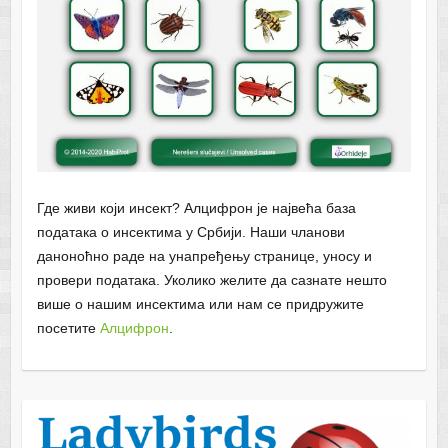
Где живи који инсект? Алцифрон је највећа база
података о инсектима у Србији. Наши чланови
даноноћно раде на унапређењу странице, уносу и
провери података. Уколико желите да сазнате нешто
више о нашим инсектима или нам се придружите
посетите
Алцифрон
.