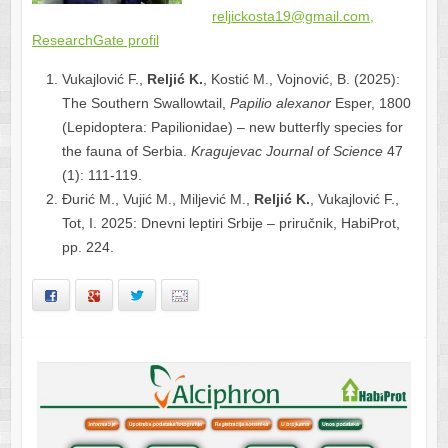
reljickosta19@gmail.com,
ResearchGate profil
Vukajlović F.,
Reljić K.
, Kostić M., Vojnović, B. (2025):
The Southern Swallowtail,
Papilio alexanor
Esper, 1800
(Lepidoptera: Papilionidae) – new butterfly species for
the fauna of Serbia.
Kragujevac Journal of Science
47
(1): 111-119.
Đurić M., Vujić M., Miljević M.,
Reljić K.
, Vukajlović F.,
Tot, I. 2025: Dnevni leptiri Srbije – priručnik, HabiProt,
pp. 224.
Facebook
Google+
Twitter
Email