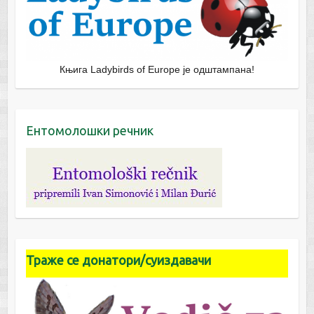
Књига Ladybirds of Europe је одштампана!
Ентомолошки речник
Траже се донатори/суиздавачи