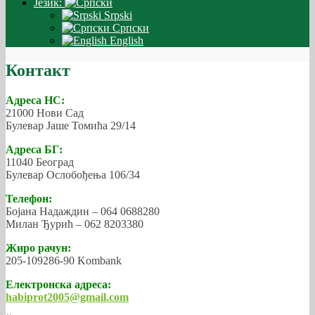
Језик:
Srpski
Српски
English
Контакт
Адреса НС:
21000 Нови Сад
Булевар Јаше Томића 29/14
Адреса БГ:
11040 Београд
Булевар Ослобођења 106/34
Телефон:
Бојана Надаждин – 064 0688280
Милан Ђурић – 062 8203380
Жиро рачун:
205-109286-90 Kombank
Електронска адреса:
habiprot2005@gmail.com