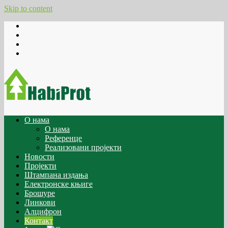
Skip to content
О нама
О нама
Референце
Реализовани пројекти
Новости
Пројекти
Штампана издања
Електронске књиге
Брошуре
Линкови
Алцифрон
Контакт