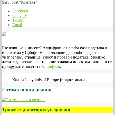
Šeruj post "Контакт"
Facebook
Google+
Twitter
Email
Где живи који инсект? Алцифрон је највећа база података о
инсектима у Србији. Наши чланови даноноћно раде на
унапређењу странице, уносу и провери података. Уколико
желите да сазнате нешто више о нашим инсектима или нам се
придружите посетите
Алцифрон
.
Књига Ladybirds of Europe је одштампана!
Ентомолошки речник
Траже се донатори/суиздавачи