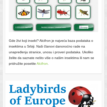
Gde živi koji insekt? Alcifron je najveća baza podataka o
insektima u Srbiji. Naši članovi danonoćno rade na
unapređenju stranice, unosu i proveri podataka. Ukoliko
želite da saznate nešto više o našim insektima ili nam se
pridružite posetite
Alcifron
.