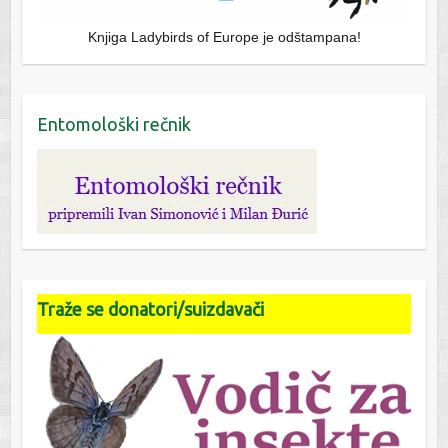
Knjiga Ladybirds of Europe je odštampana!
Entomološki rečnik
Traže se donatori/suizdavači