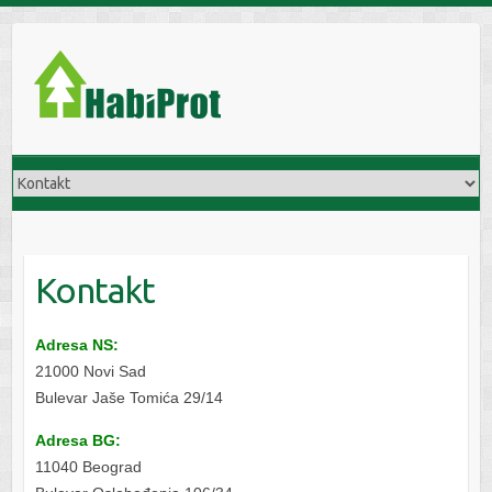
S
k
i
p
t
o
c
o
n
t
Kontakt
e
n
t
Adresa NS:
21000 Novi Sad
Bulevar Jaše Tomića 29/14
Adresa BG:
11040 Beograd