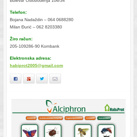
Bulevar Oslobođenja 106/34
Telefon:
Bojana Nadaždin – 064 0688280
Milan Đurić – 062 8203380
Žiro račun:
205-109286-90 Kombank
Elektronska adresa:
habiprot2005@gmail.com
Facebook
Google+
Twitter
Email