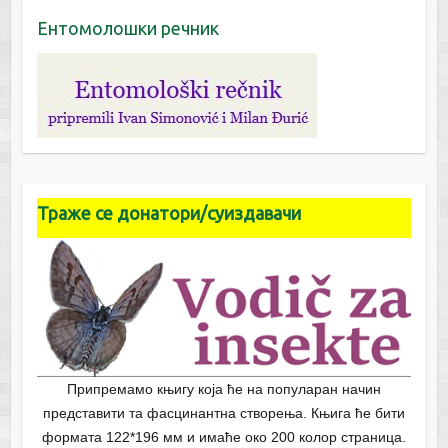
Ентомолошки речник
Траже се донатори/суиздавачи
Припремамо књигу која ће на популаран начин
представити та фасцинантна створења. Књига ће бити
формата 122*196 мм и имаће око 200 колор страница.