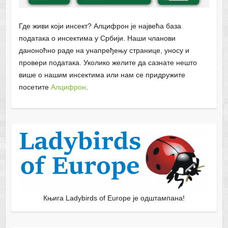
Где живи који инсект? Алцифрон је највећа база
података о инсектима у Србији. Наши чланови
даноноћно раде на унапређењу странице, уносу и
провери података. Уколико желите да сазнате нешто
више о нашим инсектима или нам се придружите
посетите
Алцифрон
.
Књига Ladybirds of Europe је одштампана!