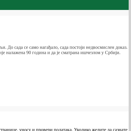
мљи. До сада се само нагађало, сада постоји недвосмислен доказ.
ије налажена 90 година и да је сматрана ишчезлом у Србији.
транице, уносу и провери података. Уколико желите да сазнате