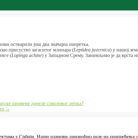
ови остварили још два значајна напретка.
зао присуство загаситог млинара (
Leptidea juvernica
) у нашој зе
нге (
Lopinga achine
) у Западном Срему. Занимљиво је да врста н
атске промене донеле соколовог репка?
ста
→
сектима у Србији. Наши чланови даноноћно раде на унапређењу с