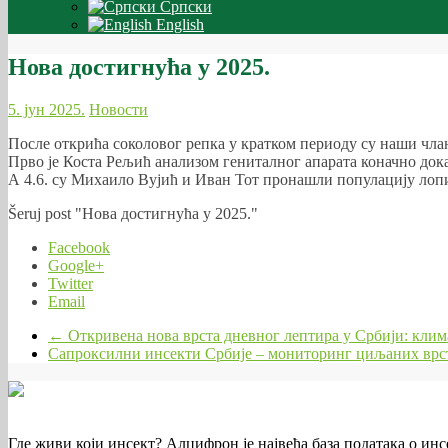
Српски
English
Нова достигнућа у 2025.
5. јун 2025.
Новости
После открића соколовог репка у кратком периоду су наши члан
Прво је Коста Рељић анализом гениталног апарата коначно дока
А 4.6. су Михаило Вујић и Иван Тот пронашли популацију лопи
Šeruj post "Нова достигнућа у 2025."
Facebook
Google+
Twitter
Email
←
Откривена нова врста дневног лептира у Србији: клим
Сапроксилни инсекти Србије – мониторинг циљаних вр
Где живи који инсект? Алцифрон је највећа база података о ин