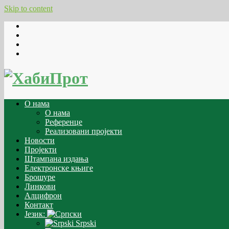
Skip to content
О нама
О нама
Референце
Реализовани пројекти
Новости
Пројекти
Штампана издања
Електронске књиге
Брошуре
Линкови
Алцифрон
Контакт
Језик:
Srpski