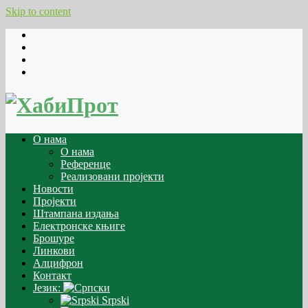
Skip to content
О нама
О нама
Референце
Реализовани пројекти
Новости
Пројекти
Штампана издања
Електронске књиге
Брошуре
Линкови
Алцифрон
Контакт
Језик:
Srpski