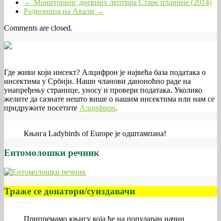
←
Мониторинг дневних лептира Старе планине (2014)
Радионица на Авали
→
Comments are closed.
Где живи који инсект? Алцифрон је највећа база података о
инсектима у Србији. Наши чланови даноноћно раде на
унапређењу странице, уносу и провери података. Уколико
желите да сазнате нешто више о нашим инсектима или нам се
придружите посетите
Алцифрон
.
Књига Ladybirds of Europe је одштампана!
Ентомолошки речник
Траже се донатори/суиздавачи
Припремамо књигу која ће на популаран начин