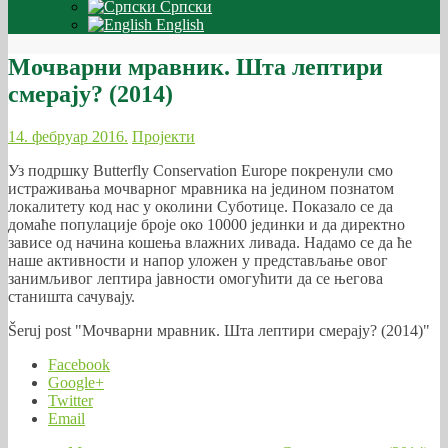
Српски
English
Мочварни мравник. Шта лептири
смерају? (2014)
14. фебруар 2016.
Пројекти
Уз подршку Butterfly Conservation Europe покренули смо
истраживања мочварног мравника на једином познатом
локалитету код нас у околини Суботице. Показало се да
домаће популације броје око 10000 јединки и да директно
зависе од начина кошења влажних ливада. Надамо се да ће
наше активности и напор уложен у представљање овог
занимљивог лептира јавности омогућити да се његова
станишта сачувају.
Šeruj post "Мочварни мравник. Шта лептири смерају? (2014)"
Facebook
Google+
Twitter
Email