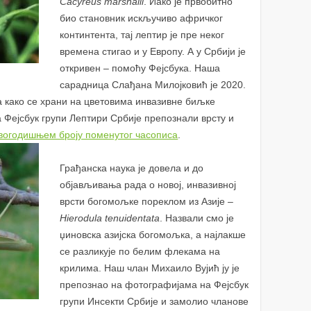
Cacyreus marshalli
. Иако је првобитно
био становник искључиво афричког
континтента, тај лептир је пре неког
времена стигао и у Европу. А у Србији је
откривен – помоћу Фејсбука. Наша
сарадница Слађана Милојковић је 2020.
 како се храни на цветовима инвазивне биљке
а Фејсбук групи Лептири Србије препознали врсту и
вогодишњем броју поменутог часописа
.
Грађанска наука је довела и до
објављивања рада о новој, инвазивној
врсти богомољке пореклом из Азије –
Hierodula tenuidentata
. Назвали смо је
џиновска азијска богомољка, а најлакше
се разликује по белим флекама на
крилима. Наш члан Михаило Вујић ју је
препознао на фотографијама на Фејсбук
групи Инсекти Србије и замолио чланове