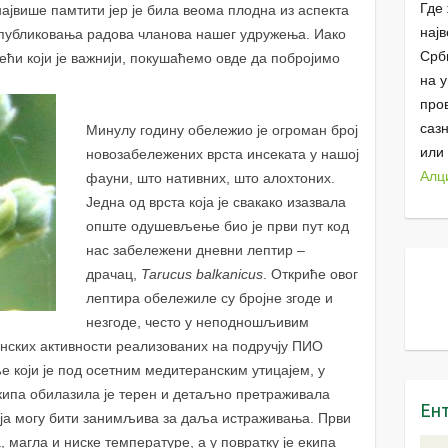
Где 
највише памтити јер је била веома плодна из аспекта
најв
 публиковања радова чланова нашег удружења. Иако
Срб
 рећи који је важнији, покушаћемо овде да побројимо
на 
про
саз
Минулу годину обележио је огроман број
или
новозабележених врста инсеката у нашој
Алц
фауни, што нативних, што алохтоних.
Једна од врста која је свакако изазвала
опште одушевљење био је први пут код
нас забележени дневни лептир –
драчац,
Tarucus balkanicus
. Откриће овог
лептира обележиле су бројне згоде и
незгоде, често у неподношљивим
енских активности реализованих на подручју ПИО
е који је под осетним медитеранским утицајем, у
ипа обилазила је терен и детаљно претраживала
Ен
која могу бити занимљива за даља истраживања. Први
 магла и ниске температуре, а у повратку је екипа