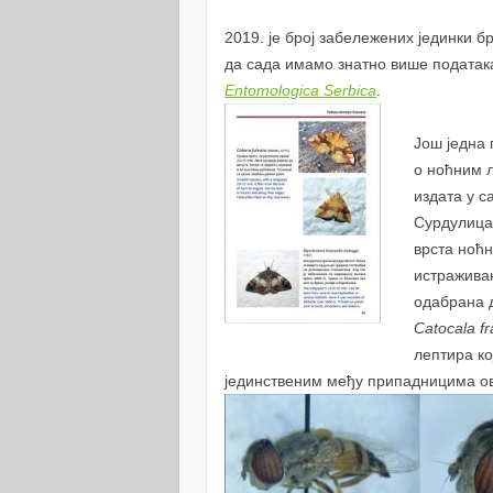
2019. је број забележених јединки бр
да сада имамо знатно више података
Entomologica Serbica
.
Још једна 
о ноћним 
издата у 
Сурдулица
врста ноћ
истраживањ
одабрана 
Catocala fr
лептира ко
јединственим међу припадницима ов