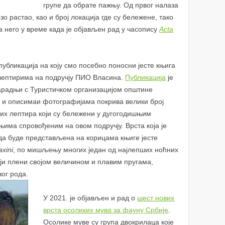
групе да обрате пажњу. Од првог налаза
зо растао, као и број локација где су бележене, тако
 него у време када је објављен рад у часопису
Acta
публикација на коју смо посебно поносни јесте књига
лептирима на подручју ПИО Власина.
Публикација
је
сарадњи с Туристичком организацијом општине
 и описимаи фотографијама покрива велики број
них лептира који су бележени у дугогодишњим
има спровођеним на овом подручју. Врста која је
да буде представљена на корицама књиге јесте
axini
, по мишљењу многих један од најлепших ноћних
ји плени својом величином и плавим пругама,
ог рода.
У 2021. је објављен и рад о
шест нових
врста осоликих мува за фауну Србије
.
Осолике муве су група двокрилаца које