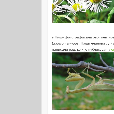
у Нишу фотографисала овог лептира
Erigeron annuus
. Наши чланови су н
написали рад, који је публикован у
о