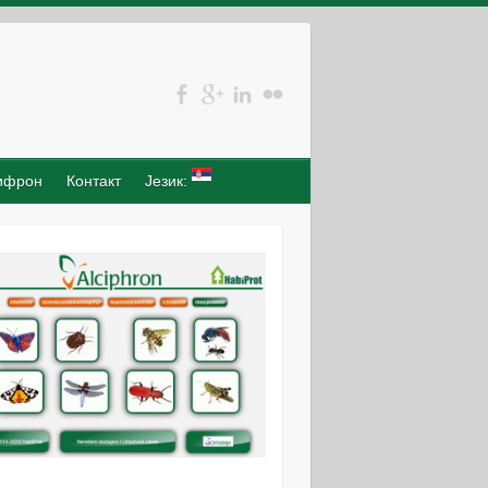
ифрон
Контакт
Језик: