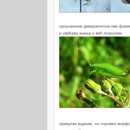
проучаеним диверзитетом ове фамили
и увећава знање о већ познатим.
прикупио јединке, па спровео морфо