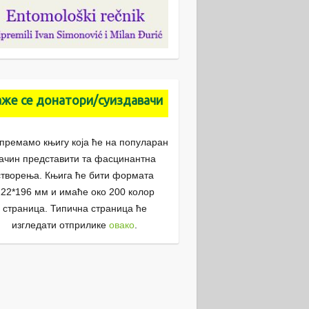
аже се донатори/суиздавачи
премамо књигу која ће на популаран
ачин представити та фасцинантна
створења. Књига ће бити формата
22*196 мм и имаће око 200 колор
страница. Типична страница ће
изгледати отприлике
овако
.