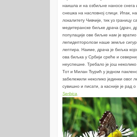
наишла и на озбиљне наносе снега и
снешка на насловној слици. Ипак, н
локалитету Чивчије, тик уз границу
медитеранске биљке драча (драч, др
популације ове биљке нам је вратио 
лепидепторолози наше земље сигур
лептира. Наиме, драча је биљка кој
ова биљка у Србији среће и северни
неуспешне. Требало је још неколико
Тот и Милан Ђурић у једном паклено
забележили неколико јединки овог л
сувишно и писати, а касније је рад 
Serbica
.