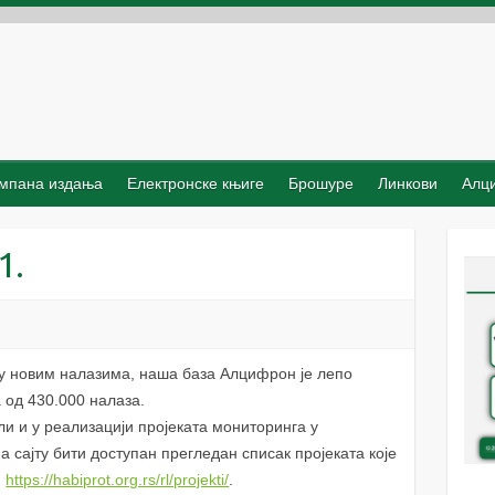
мпана издања
Електронске књиге
Брошуре
Линкови
Алц
1.
 у новим налазима, наша база Алцифрон је лепо
 од 430.000 налаза.
и и у реализацији пројеката мониторинга у
 сајту бити доступан прегледан списак пројеката које
:
https://habiprot.org.rs/rl/projekti/
.