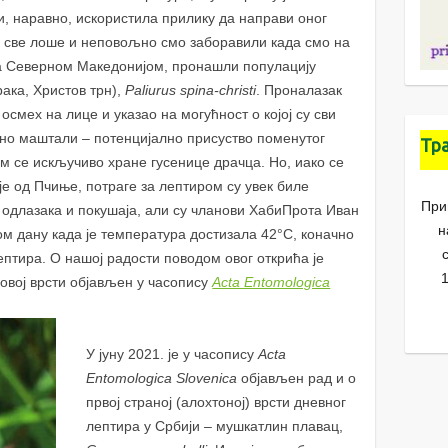
, наравно, искористила прилику да направи оног
а све лоше и неповољно смо заборавили када смо на
 са Северном Македонијом, пронашли популацију
ака, Христов трн),
Paliurus spina-christi
. Проналазак
осмех на лице и указао на могућност о којој су сви
но маштали – потенцијално присуство поменутог
Тр
ом се искључиво хране гусенице драчца. Но, иако се
је од Пчиње, потраге за лептиром су увек биле
При
 одлазака и покушаја, али су чланови ХабиПрота Иван
н
м дану када је температура достизала 42°C, коначно
ептира. О нашој радости поводом овог открића је
1
о овој врсти објављен у часопису
Acta Entomologica
У јуну 2021. је у часопису
Acta
Entomologica Slovenica
објављен рад и о
првој страној (алохтоној) врсти дневног
лептира у Србији – мушкатлин плавац,