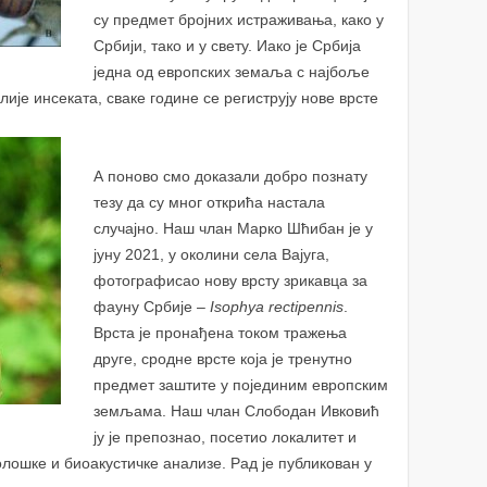
су предмет бројних истраживања, како у
Србији, тако и у свету. Иако је Србија
једна од европских земаља с најбоље
је инсеката, сваке године се региструју нове врсте
А поново смо доказали добро познату
тезу да су мног открића настала
случајно. Наш члан Марко Шћибан је у
јуну 2021, у околини села Вајуга,
фотографисао нову врсту зрикавца за
фауну Србије –
Isophya rectipennis
.
Врста је пронађена током тражења
друге, сродне врсте која је тренутно
предмет заштите у појединим европским
земљама. Наш члан Слободан Ивковић
ју је препознао, посетио локалитет и
лошке и биоакустичке анализе. Рад је публикован у