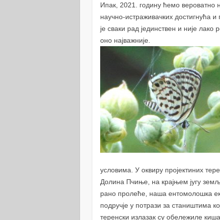
Ипак, 2021. годину ћемо вероватно 
научно-истраживачких достигнућа и
је сваки рад јединствен и није лако
оно најважније.
условима. У оквиру пројектиних тер
Долина Пчиње, на крајњем југу земљ
рано пролеће, наша ентомолошка ек
подручје у потрази за стаништима 
теренски излазак су обележиле киша,