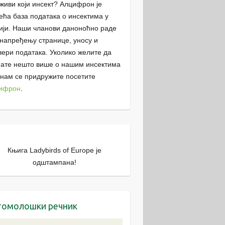
живи који инсект? Алцифрон је
ећа база података о инсектима у
ији. Наши чланови даноноћно раде
унапређењу странице, уносу и
вери података. Уколико желите да
нате нешто више о нашим инсектима
 нам се придружите посетите
ифрон
.
Књига Ladybirds of Europe је
одштампана!
томолошки речник