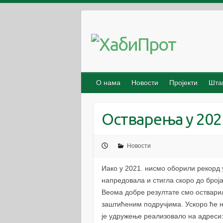
S
k
i
p
t
o
c
О нама
Новости
Пројекти
Шта
o
n
Остварења у 202
t
e
n
Новости
t
Иако у 2021. нисмо оборили рекорд
напредовала и стигла скоро до броја
Веома добре резултате смо остварил
заштићеним подручјима. Ускоро ће на
је удружење реализовало на адреси