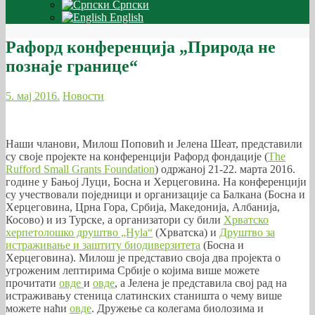
Српски
English
Рафорд конференција „Природа не
познаје границе“
5. мај 2016.
Новости
Наши чланови, Милош Поповић и Јелена Шеат, представили
су своје пројекте на конференцији Рафорд фондације (
The
Rufford Small Grants Foundation
) одржаној 21-22. марта 2016.
године у Бањој Луци, Босна и Херцеговина. На конференцији
су учествовали поједници и организације са Балкана (Босна и
Херцеговина, Црна Гора, Србија, Македонија, Албанија,
Косово) и из Турске, а организатори су били
Хрватско
херпетолошко друштво „Hyla“
(Хрватска) и
Друштво за
истраживање и заштиту биодиверзитета
(Босна и
Херцеговина). Милош је представио своја два пројекта о
угроженим лептирима Србије о којима више можете
прочитати
овде
и
овде
, а Јелена је представила свој рад на
истраживању стеница слатинских станишта о чему више
можете наћи
овде
. Дружење са колегама биолозима и