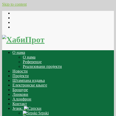
Skip to content
О нама
О нама
Референце
Реализовани пројекти
Новости
Пројекти
Штампана издања
Електронске књиге
Брошуре
Линкови
Алцифрон
Контакт
Језик:
Srpski