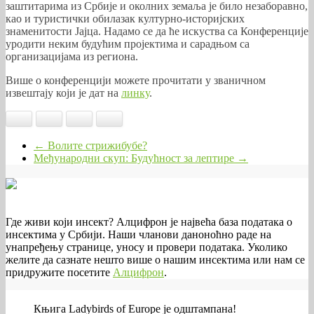
заштитарима из Србије и околних земаља је било незаборавно,
као и туристички обилазак културно-историјских
знаменитости Јајца. Надамо се да ће искуства са Конференције
уродити неким будућим пројектима и сарадњом са
организацијама из региона.
Више о конференцији можете прочитати у званичном
извештају који је дат на
линку
.
Facebook
Google+
Twitter
Email
←
Волите стрижибубе?
Међународни скуп: Будућност за лептире
→
Где живи који инсект? Алцифрон је највећа база података о
инсектима у Србији. Наши чланови даноноћно раде на
унапређењу странице, уносу и провери података. Уколико
желите да сазнате нешто више о нашим инсектима или нам се
придружите посетите
Алцифрон
.
Књига Ladybirds of Europe је одштампана!