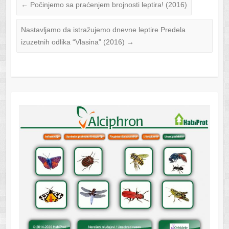
←
Počinjemo sa praćenjem brojnosti leptira! (2016)
Nastavljamo da istražujemo dnevne leptire Predela
izuzetnih odlika “Vlasina” (2016)
→