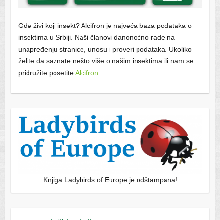
Gde živi koji insekt? Alcifron je najveća baza podataka o
insektima u Srbiji. Naši članovi danonoćno rade na
unapređenju stranice, unosu i proveri podataka. Ukoliko
želite da saznate nešto više o našim insektima ili nam se
pridružite posetite
Alcifron
.
Knjiga Ladybirds of Europe je odštampana!