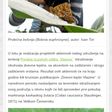
Prolećna bolorija (Boloria euphrosyne), autor: Ivan Tot
U toku je realizacija projektnih aktivnosti našeg udruženja na
teritoriji
Predela izuzetnih odlika „Vlasina“
. Istraživanje
obuhvata dnevne leptire, sa akcentom na zaštićenim i strogo
zaštićenim vrstama. Rezultat ovih aktivnosti će na kraju
godine biti krunisan publikacijom „Dnevni leptiri Vlasine“. U
narednom periodu nastavljamo sa terenskim istraživanjem
ovog područja u okviru kojih će biti sproveden prvi pokušaj
markiranja kavkaskog žutaća (
Colias caucasica
Staudinger,
1871) na Velikom Čemerniku.