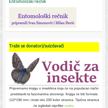
Entomološki rečnik
Traže se donatori/suizdavači
Pripremamo knjigu o insektima koja će na popularan način
predstaviti ta fascinantna stvorenja. Knjiga će biti formata
122*196 mm i imati oko 200 kolor stranica. Tipična stranica
će izgledati otprilike
ovako
.