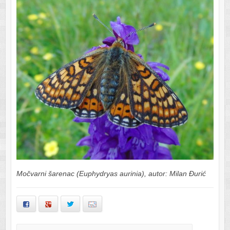
Močvarni šarenac (Euphydryas aurinia), autor: Milan Đurić
Facebook
Google+
Twitter
Email