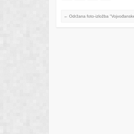
←
Održana foto-izložba “Vojvođanske 