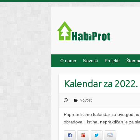
S
k
i
p
t
o
c
o
O nama
Novosti
Projekti
Štampa
n
t
Kalendar za 2022.
e
n
t
Novosti
Pripremili smo kalendar za ovu godinu.
obradovali. Istina, nepraktičan je za 
Facebook
Google+
Twitter
Email