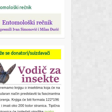
omološki rečnik
že se donatori/suizdavači
premamo knjigu o insektima koja će na
ularan način predstaviti ta fascinantna
orenja. Knjiga će biti formata 122*196
i imati oko 200 kolor stranica. Tipična
stranica će izgledati otprilike
ovako
.