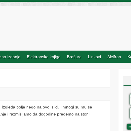
na izdanja
Elektronske knjige
Brošure
Linkovi
Alcifron
K
 Izgleda bolje nego na ovoj slici, i mnogi su mu se
slanje i razmišljamo da dogodine pređemo na stoni.