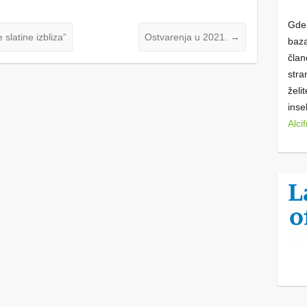
Gde 
slatine izbliza”
Ostvarenja u 2021.
→
baza
član
stra
želi
inse
Alci