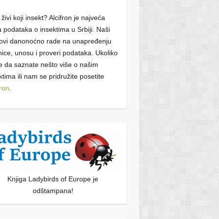
živi koji insekt? Alcifron je najveća
 podataka o insektima u Srbiji. Naši
ovi danonoćno rade na unapređenju
nice, unosu i proveri podataka. Ukoliko
te da saznate nešto više o našim
ktima ili nam se pridružite posetite
fron
.
Knjiga Ladybirds of Europe je
odštampana!