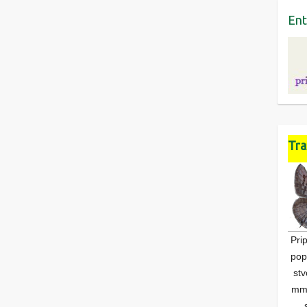
Ent
Tra
Pri
pop
stv
mm 