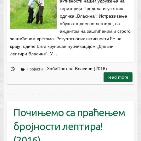
активности нашег удружења на
територији Предела изузетних
одлика „Власина“. Истраживање
обухвата дневне лептире, са
акцентом на заштићеним и строго
заштићеним врстама. Резултат ових активности ће на
крају године бити крунисан публикацијом „Дневни
лептири Власине“. У…
ХабиПрот на Власини (2016)
Пројекти
read more
Почињемо са праћењем
бројности лептира!
(2016)