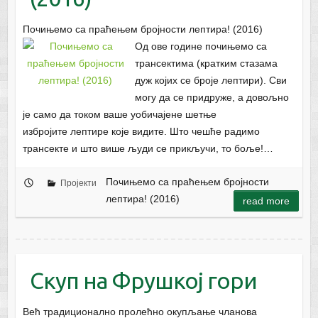
Почињемо са праћењем бројности лептира! (2016)
Од ове године почињемо са
трансектима (кратким стазама
дуж којих се броје лептири). Сви
могу да се придруже, а довољно
је само да током ваше уобичајене шетње
избројите лептире које видите. Што чешће радимо
трансекте и што више људи се прикључи, то боље!…
Почињемо са праћењем бројности
Пројекти
лептира! (2016)
read more
Скуп на Фрушкој гори
Већ традиционално пролећно окупљање чланова