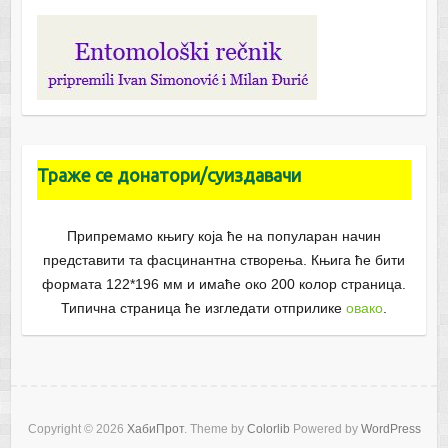
Траже се донатори/суиздавачи
Припремамо књигу која ће на популаран начин
представити та фасцинантна створења. Књига ће бити
формата 122*196 мм и имаће око 200 колор страница.
Типична страница ће изгледати отприлике
овако
.
Copyright © 2026
ХабиПрот
. Theme by
Colorlib
Powered by
WordPress