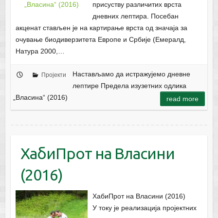
присуству различитих врста
дневних лептира. Посебан
акценат стављен је на картирање врста од значаја за
очување биодиверзитета Европе и Србије (Емералд,
Натура 2000,…
Настављамо да истражујемо дневне
Пројекти
лептире Предела изузетних одлика
„Власина“ (2016)
read more
ХабиПрот на Власини
(2016)
ХабиПрот на Власини (2016)
У току је реализација прoјектних