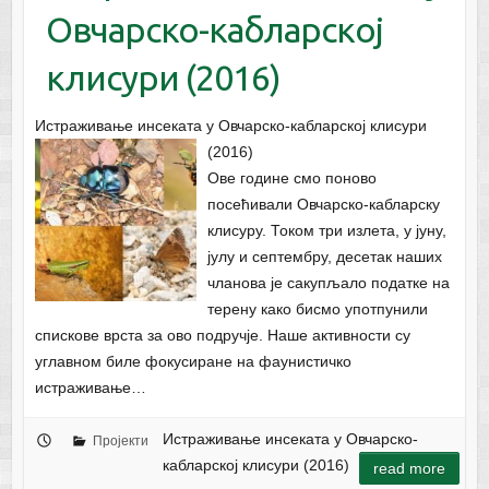
Овчарско-кабларскoj
клисури (2016)
Истраживање инсеката у Овчарско-кабларскoj клисури
(2016)
Ове године смо поново
посећивали Овчарско-кабларску
клисуру. Током три излета, у јуну,
јулу и септембру, десетак наших
чланова је сакупљало податке на
терену како бисмо употпунили
спискове врста за ово подручје. Наше активности су
углавном биле фокусиране на фаунистичко
истраживање…
Истраживање инсеката у Овчарско-
Пројекти
кабларскoj клисури (2016)
read more