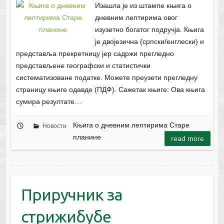
Изашла је из штампе књига о
дневним лептирима овог
изузетно богатог подручја. Књига
је двојезична (српски/енглески) и
представља прекретницу јер садржи прегледно
представљене географски и статистички
систематизоване податке. Можете преузети прегледну
страницу књиге одавде (ПДФ). Сажетак књиге: Ова књига
сумира резултате…
Књига о дневним лептирима Старе
Новости
планине
read more
Приручник за
стрижибубе