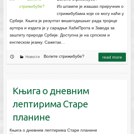
Из штампе је изашао приручник о
стрижибубама које се могу наћи у
Србији. Књига је резултат вишегодишњег рада тројице
аутора и издата је у сарадњи ХабиПрота и Завода за
заштиту природе Србије. Доступна је на српском и
енглеском језику. Сажетак…
Волите стрижибубе?
Новости
read more
Књига о дневним
лептирима Старе
планине
Књига о дневним лептирима Старе планине