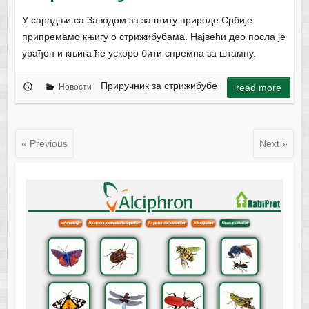
У сарадњи са Заводом за заштиту природе Србије
припремамо књигу о стрижибубама. Највећи део посла је
урађен и књига ће ускоро бити спремна за штампу.
Приручник за стрижибубе
Новости
read more
« Previous
Next »