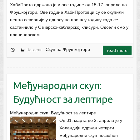
ХабиПрота одржано је и ове године од 15-17. априла на
Фрушкој гори. Ове године ХабиПротовци су се окупили
нешто северније у односу на прошлу годину када се
састанчило у Овчарско-кабларској клисури. Одсели смо у
планинарском…
Скуп на Фрушкој гори
Новости
read more
Међународни скуп:
Будућност за лептире
Међународни скуп: Будућност за лептире
Од 31. марта до 2. априла је у
Холандији одржан четврти
међународни скуп посвећен