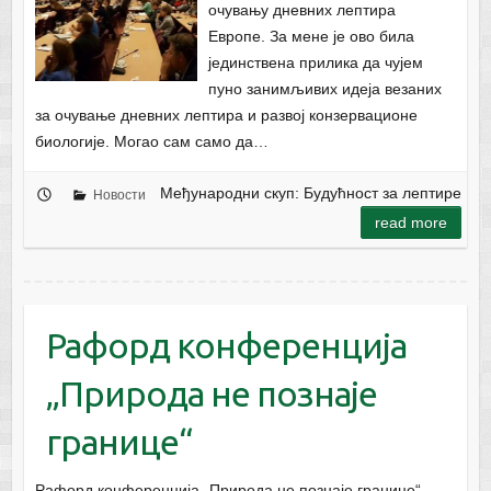
очувању дневних лептира
Европе. За мене је ово била
јединствена прилика да чујем
пуно занимљивих идеја везаних
за очување дневних лептира и развој конзервационе
биологије. Могао сам само да…
Међународни скуп: Будућност за лептире
Новости
read more
Рафорд конференција
„Природа не познаје
границе“
Рафорд конференција „Природа не познаје границе“