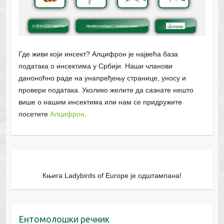
Где живи који инсект? Алцифрон је највећа база
података о инсектима у Србији. Наши чланови
даноноћно раде на унапређењу странице, уносу и
провери података. Уколико желите да сазнате нешто
више о нашим инсектима или нам се придружите
посетите
Алцифрон
.
Књига Ladybirds of Europe је одштампана!
Ентомолошки речник