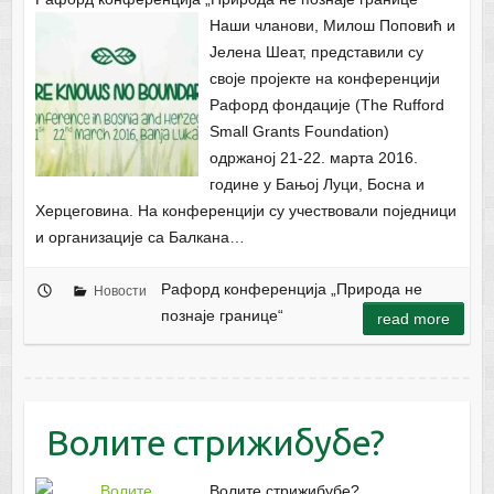
Наши чланови, Милош Поповић и
Јелена Шеат, представили су
своје пројекте на конференцији
Рафорд фондације (The Rufford
Small Grants Foundation)
одржаној 21-22. марта 2016.
године у Бањој Луци, Босна и
Херцеговина. На конференцији су учествовали поједници
и организације са Балкана…
Рафорд конференција „Природа не
Новости
познаје границе“
read more
Волите стрижибубе?
Волите стрижибубе?